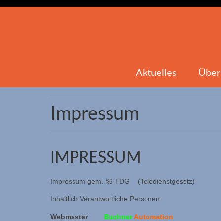
Aktuelles
Über
Impressum
IMPRESSUM
Impressum gem. §6 TDG (Teledienstgesetz)
Inhaltlich Verantwortliche Personen:
Webmaster
Buchner
Automation